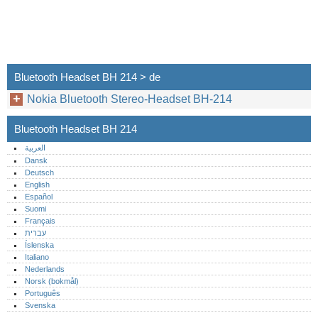
Bluetooth Headset BH 214 > de
Nokia Bluetooth Stereo-Headset BH-214
Bluetooth Headset BH 214
العربية
Dansk
Deutsch
English
Español
Suomi
Français
עברית
Íslenska
Italiano
Nederlands
Norsk (bokmål)‎
Português‎
Svenska